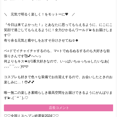
＼ 元気で明るく楽しく！をモットーに💖 ／
『今日は来てよかった！』とあなたに思ってもらえるように、にこにこ
笑顔で過ごしてもらえるように！全力ひかるんワールド💫をお届けしま
す🤍
有り余る元気と癒やしをおすそ分けさせてね☺️🍀
ベ○ドでイチャイチャするのも、マ○トでぬるぬるするのも大好きな欲
張りさんです🥰💕へへっ
何よりもキス💋が1番大好きなので、いっぱいちゅっちゅしたいなあ(
⸝⸝⸝¯ ¯⸝⸝⸝ )🩷🩷
コスプレも好きで色々な装備でお出迎えするので、お会いしたときのお
楽しみに…！🥹💕💕
唯一無二の楽しき素晴らしき最高空間をお届けできるようにがんばりま
す💫⸜( ´ ꒳ ` )⸝♡︎
店長コメント
♡♡全国ミスヘブン総選挙2024♡♡