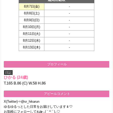
8月7日(
金
)
-
8月8日(
土
)
-
8月9日(
日
)
-
8月10日(
月
)
-
8月11日(
火
)
-
8月12日(
水
)
-
8月13日(
木
)
-
プロフィール
日記
ひかる
(24歳)
T.165 B.86 (C) W.58 H.86
アピールコメント
X(Twitter)⇒@sr_hikarun
ゆるゆるっとした日常をお届けしています🌷🤍
お気軽にフォローしてね💫⸜( ´ ꒳ ` )⸝♡︎