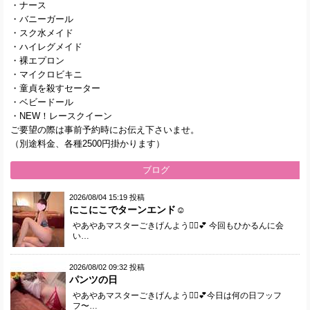
・ナース
・バニーガール
・スク水メイド
・ハイレグメイド
・裸エプロン
・マイクロビキニ
・童貞を殺すセーター
・ベビードール
・NEW！レースクイーン
ご要望の際は事前予約時にお伝え下さいませ。
（別途料金、各種2500円掛かります）
ブログ
2026/08/04 15:19 投稿
にこにこでターンエンド☺️
やあやあマスターごきげんよう🙋‍♀️💕 今回もひかるんに会
い…
2026/08/02 09:32 投稿
パンツの日
やあやあマスターごきげんよう🙋‍♀️💕今日は何の日フッフ
フ〜…