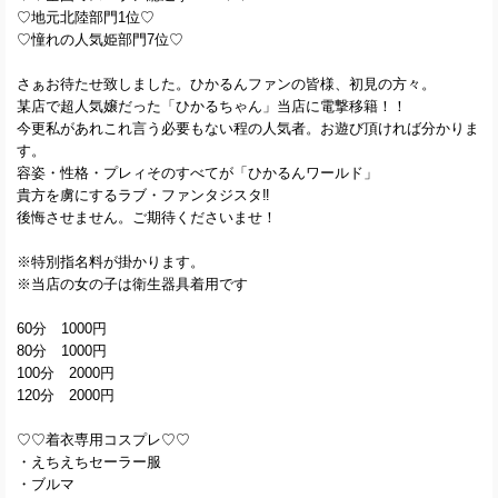
♡地元北陸部門1位♡
♡憧れの人気姫部門7位♡
さぁお待たせ致しました。ひかるんファンの皆様、初見の方々。
某店で超人気嬢だった「ひかるちゃん」当店に電撃移籍！！
今更私があれこれ言う必要もない程の人気者。お遊び頂ければ分かりま
す。
容姿・性格・プレィそのすべてが「ひかるんワールド」
貴方を虜にするラブ・ファンタジスタ‼
後悔させません。ご期待くださいませ！
※特別指名料が掛かります。
※当店の女の子は衛生器具着用です
60分 1000円
80分 1000円
100分 2000円
120分 2000円
♡♡着衣専用コスプレ♡♡
・えちえちセーラー服
・ブルマ